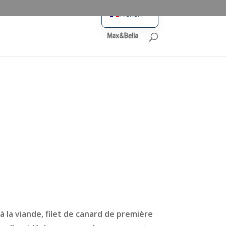
French
German
Max&Bella
 à la viande, filet de canard de première